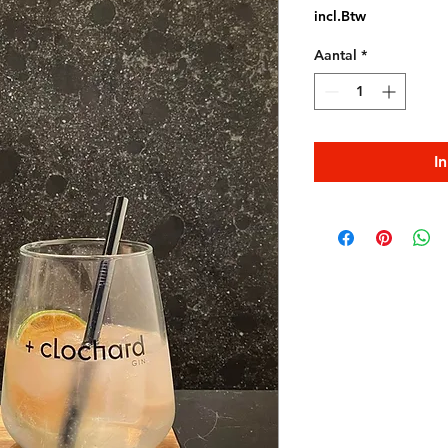
incl.Btw
Aantal
*
I