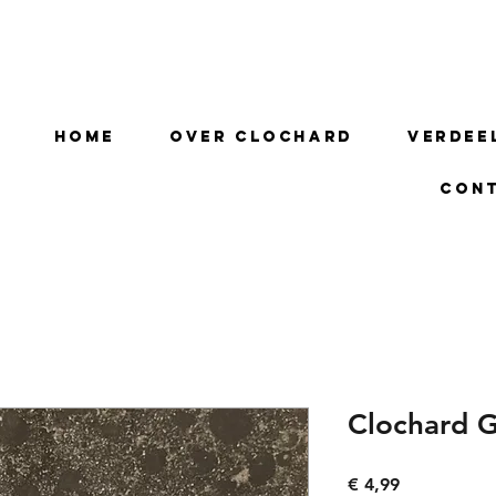
Home
Over Clochard
Verdee
Con
Clochard G
Prijs
€ 4,99